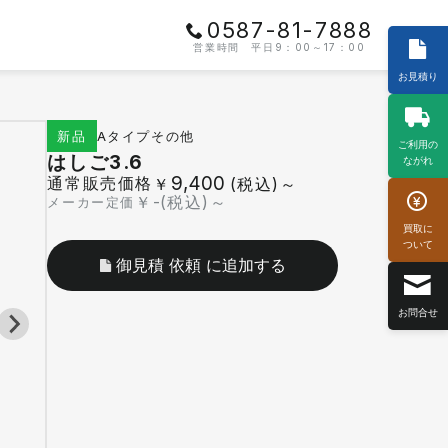
0587-81-7888
営業時間 平日9：00～17：00
お見積り
Aタイプ
その他
新品
ご利用の
はしご3.6
ながれ
9,400
通常販売価格
￥
(税込)～
￥
-
(税込)～
メーカー定価
買取に
ついて
御見積 依頼 に追加する
お問合せ