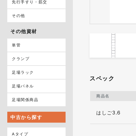
先行手すり・筋交
その他
その他資材
単管
クランプ
足場ラック
スペック
足場パネル
商品名
足場関係商品
はしご3.6
中古から探す
Aタイプ