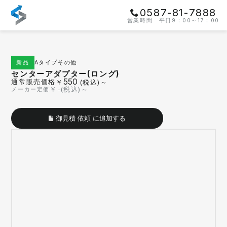
0587-81-7888
営業時間 平日9：00～17：00
Aタイプ
その他
新品
センターアダプター(ロング)
550
通常販売価格
￥
(税込)～
￥
-
(税込)～
メーカー定価
御見積 依頼 に追加する