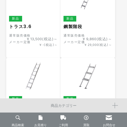
新品
新品
トラス3.6
鋼製階段
通常販売価格
通常販売価格
￥
13,500
(税込)～
￥
9,860
(税込)～
メーカー定価
メーカー定価
￥
-
(税込)～
￥
29,000
(税込)～
新品
新品
商品カテゴリー
アルミ階段
鋼製階段0.9
通常販売価格
通常販売価格
￥
18,000
(税込)～
￥
6,460
(税込)～
メーカー定価
メーカー定価
商品検索
お見積り
￥
-
(税込)～
ご利用
買取
￥
19,000
(税込)～
お問合せ