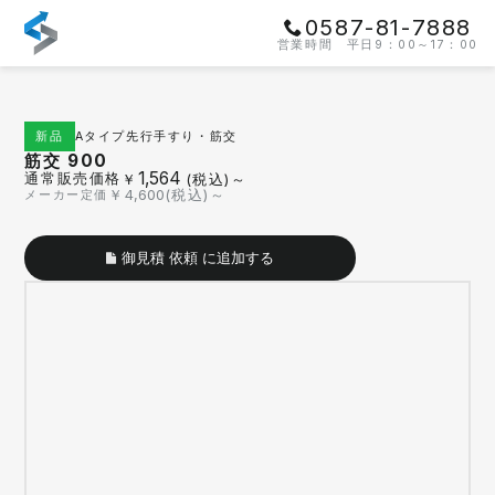
0587-81-7888
営業時間 平日9：00～17：00
Aタイプ
先行手すり・筋交
新品
筋交 900
1,564
通常販売価格
￥
(税込)～
￥
4,600
(税込)～
メーカー定価
御見積 依頼 に追加する