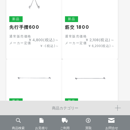
新品
新品
先行手摺600
筋交 1800
通常販売価格
通常販売価格
￥
4,800
(税込)～
￥
2,108
(税込)～
メーカー定価
メーカー定価
￥
-
(税込)～
￥
6,200
(税込)～
新品
新品
商品カテゴリー
筋交 1500
筋交 1200
通常販売価格
通常販売価格
￥
2,108
(税込)～
￥
1,666
(税込)～
メーカー定価
メーカー定価
商品検索
￥
お見積り
6,200
(税込)～
ご利用
買取
￥
4,900
(税込)～
お問合せ