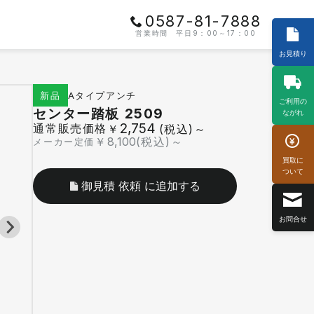
0587-81-7888
営業時間 平日9：00～17：00
お見積り
Aタイプ
アンチ
新品
ご利用の
センター踏板 2509
ながれ
2,754
通常販売価格
￥
(税込)～
￥
8,100
(税込)～
メーカー定価
買取に
ついて
御見積 依頼 に追加する
お問合せ