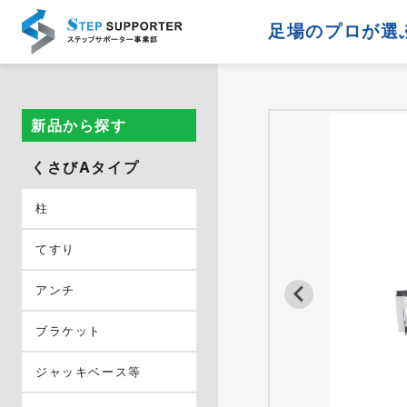
足場のプロが選
新品から探す
くさびAタイプ
柱
てすり
アンチ
ブラケット
ジャッキベース等