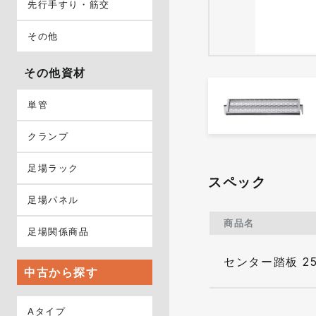
先行手すり・筋交
その他
その他資材
単管
クランプ
足場ラック
スペック
足場パネル
商品名
足場関係商品
センター踏板 25
中古から探す
Aタイプ