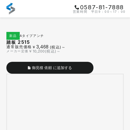
0587-81-7888
営業時間 平日9：00～17：00
Aタイプ
アンチ
新品
踏板 2515
3,468
通常販売価格
￥
(税込)～
￥
10,200
(税込)～
メーカー定価
御見積 依頼 に追加する