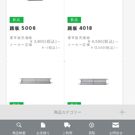
新品
新品
踏板 5006
踏板 4018
通常販売価格
通常販売価格
￥
3,800
(税込)～
￥
4,590
(税込)～
メーカー定価
メーカー定価
￥
-
(税込)～
￥
13,500
(税込)～
新品
新品
商品カテゴリー
踏板 4015
踏板 4012
通常販売価格
通常販売価格
￥
4,590
(税込)～
￥
3,570
(税込)～
メーカー定価
メーカー定価
商品検索
￥
13,500
お見積り
(税込)～
ご利用
買取
￥
10,500
(税込)～
お問合せ